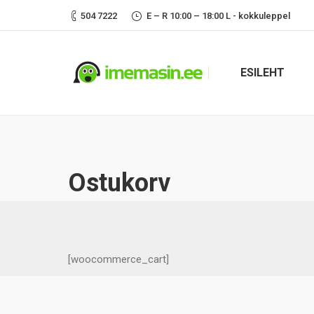
504 7222
E – R 10:00 – 18:00 L - kokkuleppel
ESILEHT
Ostukorv
[woocommerce_cart]