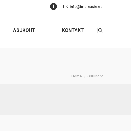
Facebook
info@imemasin.ee
ASUKOHT
KONTAKT
Search:
Home
Ostukorv