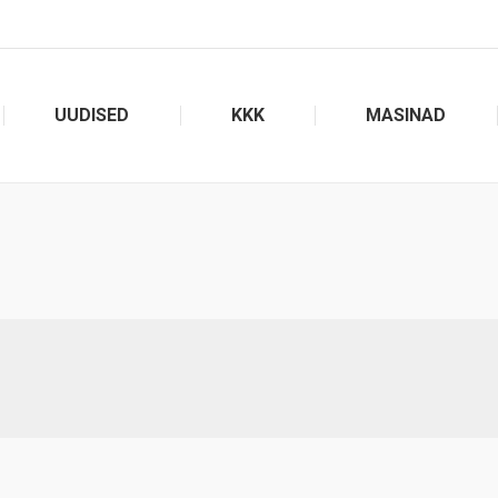
UUDISED
KKK
MASINAD
You are here: