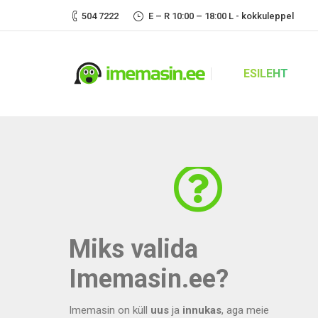
504 7222
E – R 10:00 – 18:00 L - kokkuleppel
ESILEHT
Miks valida
Imemasin.ee?
Imemasin on küll
uus
ja
innukas
, aga meie