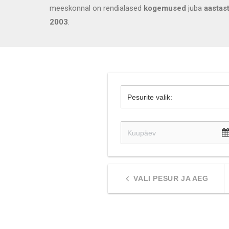
meeskonnal on rendialased
kogemused
juba
aastas
2003
.
VALI PESUR JA AEG