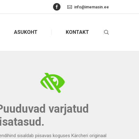
Facebook
info@imemasin.ee
ASUKOHT
KONTAKT
Search:
Puuduvad varjatud
lisatasud.
endihind sisaldab piisavas koguses Kärcheri originaal