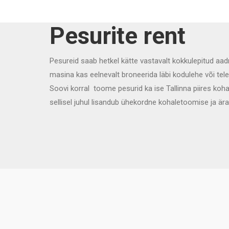
Pesurite rent
Pesureid saab hetkel kätte vastavalt kokkulepitud aadr
masina kas eelnevalt broneerida läbi kodulehe või tele
Soovi korral toome pesurid ka ise Tallinna piires koha
sellisel juhul lisandub ühekordne kohaletoomise ja ära
imemasin.ee © 2017