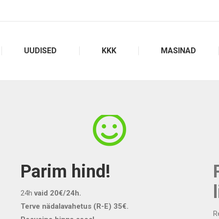
UUDISED
KKK
MASINAD
Parim hind!
24h
vaid 20€/24h.
Terve nädalavahetus (R-E) 35€.
R