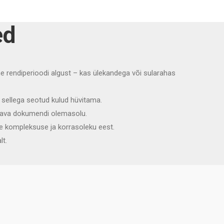
ed
e rendiperioodi algust – kas ülekandega või sularahas
k sellega seotud kulud hüvitama.
ndava dokumendi olemasolu.
e kompleksuse ja korrasoleku eest.
lt.