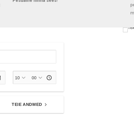
Pesuaine hinna sees!
t
p
m
TEIE ANDMED