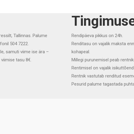
Tingimus
essilt, Tallinnas. Palume
Rendipäeva pikkus on 24h.
fonil 504 7222.
Renditasu on vajalik maksta enn
le, samuti viime ise ära –
kohapeal.
 viimise tasu 8
€
.
Millegi purunemisel peab rentni
Rentimisel on vajalik isikuttõe
Rentnik vastutab renditud esem
Pesurid palume tagastada puhta