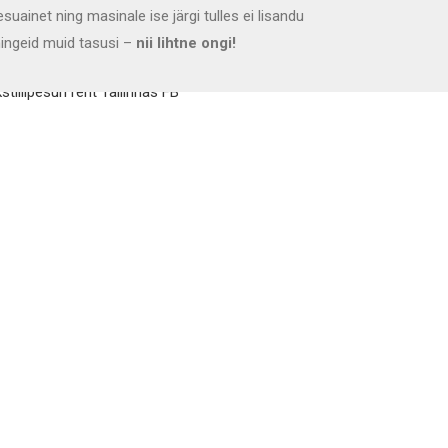
esuainet ning masinale ise järgi tulles ei lisandu
ingeid muid tasusi –
nii lihtne ongi!